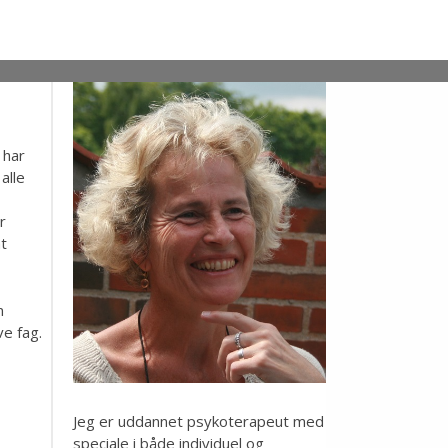
g har
alle
r
t
m
ve fag.
Jeg er uddannet psykoterapeut med
speciale i både individuel og