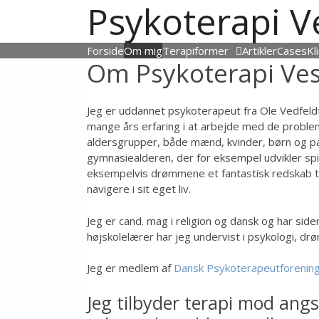
Psykoterapi V
Hop
til
indhold
Forside
Om mig
Terapiformer
Artikler
Cases
Kl
Om Psykoterapi Ves
Jeg er uddannet psykoterapeut fra Ole Vedfeldt 
mange års erfaring i at arbejde med de proble
aldersgrupper, både mænd, kvinder, børn og par
gymnasiealderen, der for eksempel udvikler spi
eksempelvis drømmene et fantastisk redskab ti
navigere i sit eget liv.
Jeg er cand. mag i religion og dansk og har si
højskolelærer har jeg undervist i psykologi, dr
Jeg er medlem af
Dansk Psykoterapeutforenin
Jeg tilbyder terapi mod angs