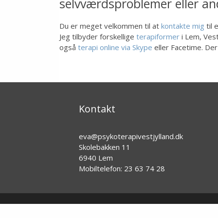
selvværdsproblemer eller and
Du er meget velkommen til at
kontakte mig
til 
Jeg tilbyder forskellige
terapiformer
i Lem, Ves
også
terapi online via Skype
eller Facetime. De
Kontakt
eva@psykoterapivestjylland.dk
Skolebakken 11
6940 Lem
Mobiltelefon: 23 63 74 28