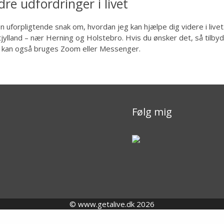
re udfordringer i livet
en uforpligtende snak om, hvordan jeg kan hjælpe dig videre i livet
tjylland – nær Herning og Holstebro. Hvis du ønsker det, så tilbyd
r kan også bruges Zoom eller Messenger.
Følg mig
© www.getalive.dk 2026