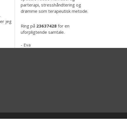
parterapi, stresshåndtering og
drømme som terapeutisk metode.
.
er jeg
Ring på
23637428
for en
uforpligtende samtale.
- Eva