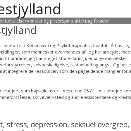
estjylland
ientudtalelser
Kontakt og priser
Spiritualitet
Bag facaden
tjylland
Instituttet i København og Psykoterapeutisk Institut i Århus. Je
mstillinger, som mennesker overmandes af. Jeg har arbejdet med 
. Et område, jeg har meget stor erfaring i, er unge mennesker i
seforstyrrelser, selvbeskadigelse, rastløshed og angst. Og her e
l at integrere de ressourcer, som den pågældende mangler for a
den arbejdet som højskolelærer i mere end 25 år. I mit arbejde so
ømmeforståelse, skriveværksted og andre eksistentielle og kreati
g
.
t, stress, depression, seksuel overgreb,